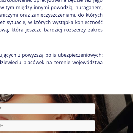
odszkodowanie. Sprecyzowana będzie też jego
, w tym między innymi powodzią, huraganem,
niczymi oraz zanieczyszczeniami, do których
ż sytuacje, w których wystąpiła konieczność
ą, która jeszcze bardziej rozszerzy zakres
jących z powyższą polis ubezpieczeniowych:
dziewięciu placówek na terenie województwa