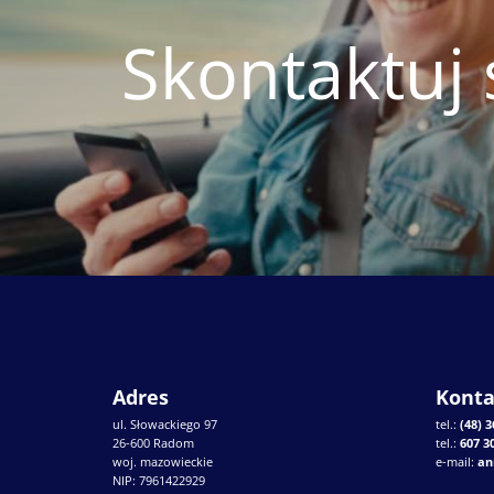
Skontaktuj 
Adres
Konta
ul. Słowackiego 97
tel.:
(48) 3
26-600 Radom
tel.:
607 3
woj. mazowieckie
e-mail:
an
NIP: 7961422929