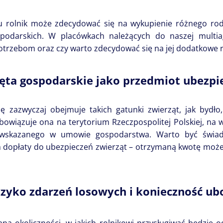
u rolnik może zdecydować się na wykupienie różnego rodz
ospodarskich. W placówkach należących do naszej mult
otrzebom oraz czy warto zdecydować się na jej dodatkowe r
ęta gospodarskie jako przedmiot ubezpi
zazwyczaj obejmuje takich gatunki zwierząt, jak bydło,
wiązuje ona na terytorium Rzeczpospolitej Polskiej, na w
e wskazanego w umowie gospodarstwa. Warto być świa
dopłaty do ubezpieczeń zwierząt – otrzymaną kwotę może 
zyko zdarzeń losowych i konieczność ub