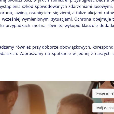
ą okoliczności, w jakich rolnikowi przysługiwać będzie 
ka wystąpienia szkód spowodowanych zdarzeniami losowymi
una, lawiną, osunięciem się ziemi, a także akcjami ratow
 wcześniej wymienionymi sytuacjami. Ochrona obejmuje te
u przypadkach można również wykupić klauzule dodatkow
adzamy również przy doborze obowiązkowych, korespondu
darskich. Zapraszamy na spotkanie w jednej z naszych 