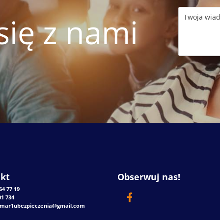
się z nami
kt
Obserwuj nas!
64 77 19
01 734
mar1ubezpieczenia@gmail.com