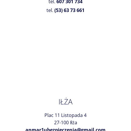
tel.
607 301 734
tel.
(53) 63 73 661
IŁŻA
Plac 11 Listopada 4
27-100 Iłża
anmar1ubezpieczenia@gmail.com