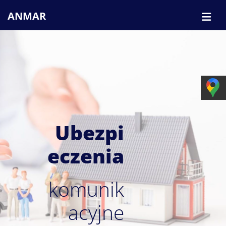
ANMAR
Ubezpi
eczenia
komunik
acyjne